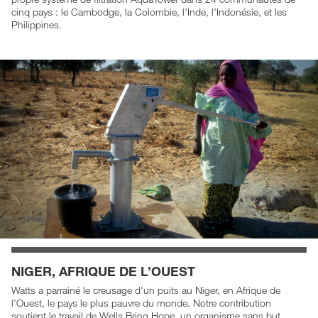
cinq pays : le Cambodge, la Colombie, l’Inde, l’Indonésie, et les
Philippines.
NIGER, AFRIQUE DE L’OUEST
Watts a parrainé le creusage d'un puits au Niger, en Afrique de
l'Ouest, le pays le plus pauvre du monde. Notre contribution
soutient le travail de Wells Bring Hope, un organisme sans but