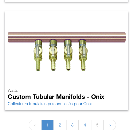
Watts
Custom Tubular Manifolds - Onix
Collecteurs tubulaires personnalisés pour Onix
<
1
2
3
4
5
>